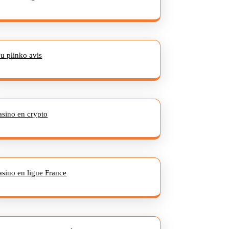
eu plinko avis
asino en crypto
asino en ligne France