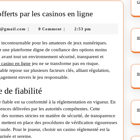
c
Profitez
fferts par les casinos en ligne
des
murtazadev0998@gmail.com
8@gmail.com
0 Comment
2:53 pm
|
|
bonus
m
exclusifs
t incontournable pour les amateurs de jeux numériques.
offerts
r une plateforme digne de confiance des options moins
t avant tout un environnement sécurisé, transparent et
par
 casino en ligne
jeu ne se transforme pas en risque.
les
ble repose sur plusieurs facteurs clés, alliant régulation,
n
gagement envers le jeu responsable.
casinos
en
 de fiabilité
ligne
 fiable est sa conformité à la réglementation en vigueur. En
ences délivrées par les autorités compétentes. Cette
m
t des normes strictes en matière de sécurité, de transparence
x mettent en place des procédures de vérification rigoureuses
raude. Pour le joueur, choisir un casino réglementé est la
risée et sereine.