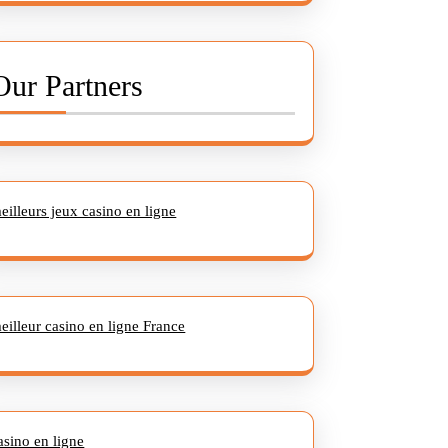
Our Partners
eilleurs jeux casino en ligne
eilleur casino en ligne France
asino en ligne