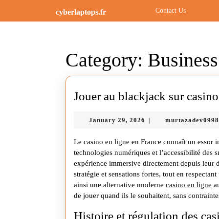
Skip
Contact Us
cyberlaptops.fr
to
content
Skip
to
Category:
Business
content
Jouer au blackjack sur casino
January
January 29, 2026
murtazadev099
|
29,
2026
Le casino en ligne en France connaît un essor 
technologies numériques et l’accessibilité des 
expérience immersive directement depuis leur 
stratégie et sensations fortes, tout en respectant
ainsi une alternative moderne
casino en ligne
au
de jouer quand ils le souhaitent, sans contraint
Histoire et régulation des ca