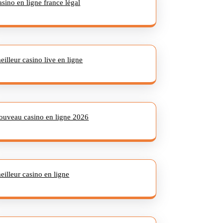
asino en ligne france légal
eilleur casino live en ligne
ouveau casino en ligne 2026
eilleur casino en ligne