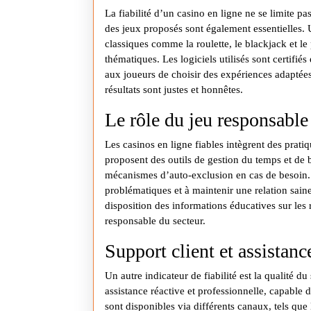
La fiabilité d’un casino en ligne ne se limite pas
des jeux proposés sont également essentielles.
classiques comme la roulette, le blackjack et l
thématiques. Les logiciels utilisés sont certifiés
aux joueurs de choisir des expériences adaptées
résultats sont justes et honnêtes.
Le rôle du jeu responsable
Les casinos en ligne fiables intègrent des pratiq
proposent des outils de gestion du temps et de 
mécanismes d’auto-exclusion en cas de besoin.
problématiques et à maintenir une relation sain
disposition des informations éducatives sur les 
responsable du secteur.
Support client et assistanc
Un autre indicateur de fiabilité est la qualité du
assistance réactive et professionnelle, capable 
sont disponibles via différents canaux, tels que 