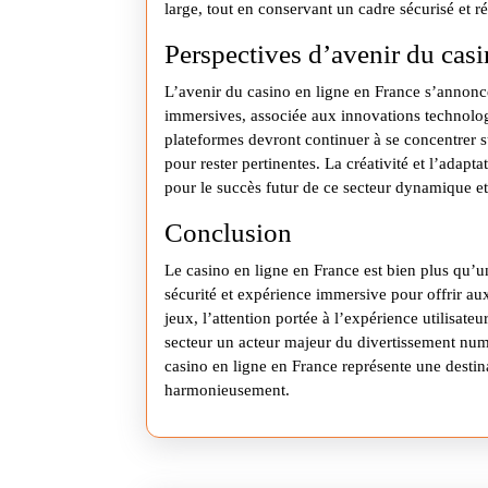
large, tout en conservant un cadre sécurisé et r
Perspectives d’avenir du casi
L’avenir du casino en ligne en France s’annon
immersives, associée aux innovations technolo
plateformes devront continuer à se concentrer sur
pour rester pertinentes. La créativité et l’adap
pour le succès futur de ce secteur dynamique et
Conclusion
Le casino en ligne en France est bien plus qu’
sécurité et expérience immersive pour offrir au
jeux, l’attention portée à l’expérience utilisat
secteur un acteur majeur du divertissement numé
casino en ligne en France représente une destina
harmonieusement.